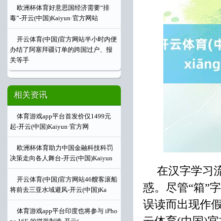
欧洲杯体育好意思国经济需要“排
毒”-开云(中国)Kaiyun·官方网站
开云体育(中国)官方网站半小时内便
办结了阿塞拜疆订单的跨国过户、报
关等手
相关资讯
体育游戏app平台首发价仅1499元
起-开云(中国)Kaiyun·官方网
欧洲杯体育助力中国金融科技科罚
决策走向各人舞台-开云(中国)Kaiyun
在汉字学习
开云体育(中国)官方网站46艘客滚船
惑。尽管“箱”
将前去三亚水域避风-开云(中国)Ka
误读而出现作
体育游戏app平台印度也将参与 iPho