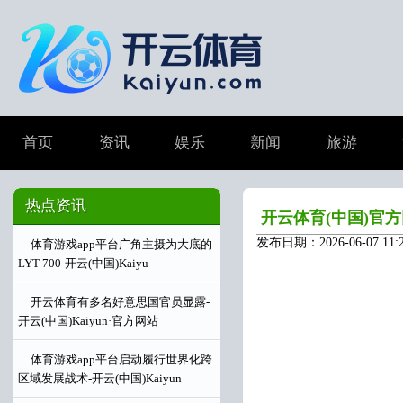
首页
资讯
娱乐
新闻
旅游
热点资讯
开云体育(中国)官方网
发布日期：2026-06-07 1
体育游戏app平台广角主摄为大底的
LYT-700-开云(中国)Kaiyu
开云体育有多名好意思国官员显露-
开云(中国)Kaiyun·官方网站
体育游戏app平台启动履行世界化跨
区域发展战术-开云(中国)Kaiyun