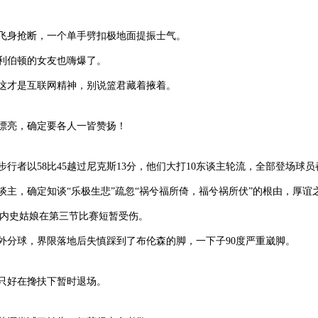
飞身抢断，一个单手劈扣极地面提振士气。
利伯顿的女友也嗨爆了。
这才是互联网精神，别说篮君藏着掖着。
漂亮，确定要各人一皆赞扬！
行者以58比45越过尼克斯13分，他们大打10东谈主轮流，全部登场球
谈主，确定知谈“乐极生悲”疏忽“祸兮福所倚，福兮祸所伏”的根由，厚谊
，内史姑娘在第三节比赛短暂受伤。
外分球，界限落地后失慎踩到了布伦森的脚，一下子90度严重崴脚。
只好在搀扶下暂时退场。