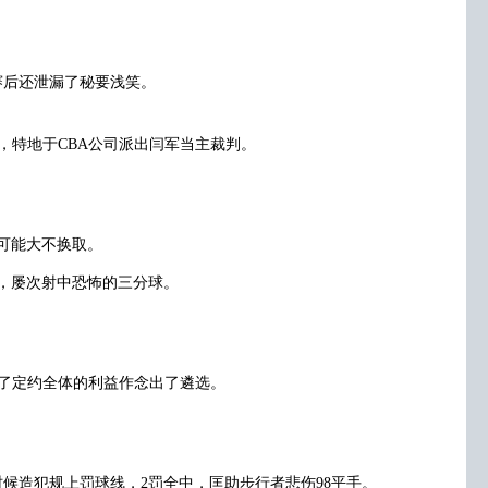
赛后还泄漏了秘要浅笑。
，特地于CBA公司派出闫军当主裁判。
可能大不换取。
板，屡次射中恐怖的三分球。
为了定约全体的利益作念出了遴选。
候造犯规上罚球线，2罚全中，匡助步行者悲伤98平手。