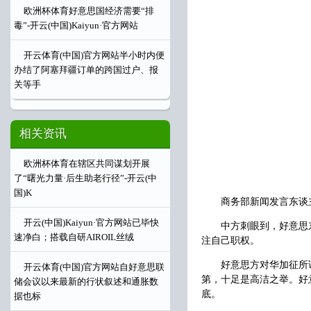
欧洲杯体育好意思国经济需要“排
毒”-开云(中国)Kaiyun·官方网站
开云体育(中国)官方网站半小时内便
办结了阿塞拜疆订单的跨国过户、报
关等手
相关资讯
欧洲杯体育在辖区共同谋划开展
了“曙光力量·后生助老行径”-开云(中
国)K
商务部新闻发言东谈
开云(中国)Kaiyun·官方网站已毕快
中方刺眼到，好意思
速净白；搭载自研AIROIL丝绒
注自己职权。
好意思方对华加征所
开云体育(中国)官方网站自好意思联
第，十足是高洁之举。好
储会议以来最新的行状叙述和通胀数
底。
据也标