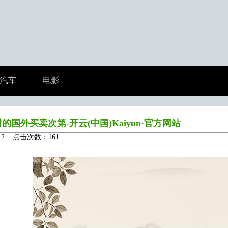
汽车
电影
国外买卖次第-开云(中国)Kaiyun·官方网站
0:12 点击次数：161