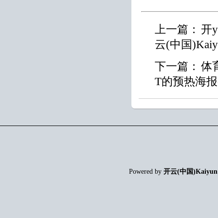
上一篇：
开
云(中国)Kai
下一篇：
体
T的预热海报-
Powered by
开云(中国)Kaiyu