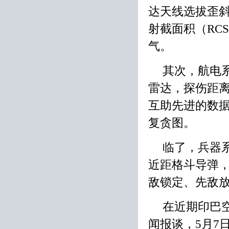
达天线选拔歪
射截面积（RC
气。
其次，航电
雷达，探伤距离
互助先进的数
复贪图。
临了，兵器系
近距格斗导弹
敌锁定、先敌
在近期印巴
闻报谈，5月7