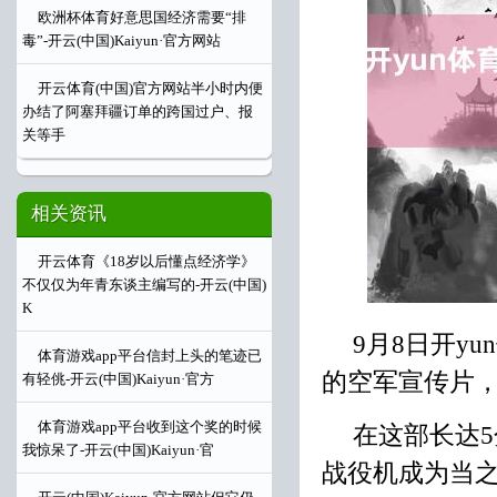
欧洲杯体育好意思国经济需要“排
毒”-开云(中国)Kaiyun·官方网站
开云体育(中国)官方网站半小时内便
办结了阿塞拜疆订单的跨国过户、报
关等手
相关资讯
开云体育《18岁以后懂点经济学》
不仅仅为年青东谈主编写的-开云(中国)
K
9月8日开y
体育游戏app平台信封上头的笔迹已
的空军宣传片
有轻佻-开云(中国)Kaiyun·官方
体育游戏app平台收到这个奖的时候
在这部长达5
我惊呆了-开云(中国)Kaiyun·官
战役机成为当之