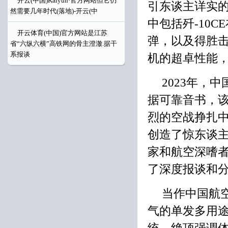
开云(中国)Kaiyun·官方网站但它仍
引东谈主详实
然需要几年时代(落地)-开云(中
中包括歼-10C
开云体育(中国)官方网站是江苏
弹，以及得胜
省“六纵六横”高铁网的骨主澄澈.据干
系报谈
机的超卓性能
2023年，
据可靠音书，
烈的空战挣扎
创造了惊东谈
家和航空深嗜
了深度报谈和
当作中国航空
气的单发多用