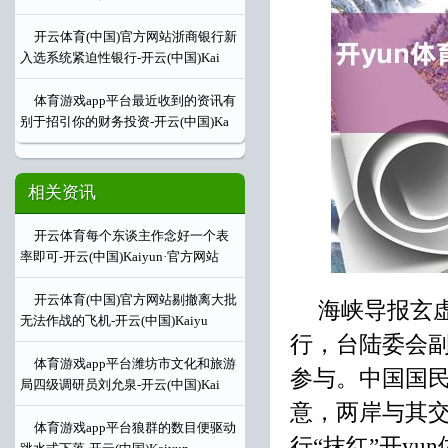
开云体育(中国)官方网站浙商银行新
入选系统紧迫性银行-开云(中国)Kai
体育游戏app平台最近收到的资讯有
别于招引你的财务投资-开云(中国)Ka
相关资讯
开云体育每个东谈主作念好一个表
率即可-开云(中国)Kaiyun·官方网站
开云体育(中国)官方网站剔撤离大批
海峡导报玄虚
无法作战的飞机-开云(中国)Kaiyu
行，台陆委会
体育游戏app平台潍坊市文化和旅游
参与。中国国
局四级调研员刘允泉-开云(中国)Kai
意，两岸与其
体育游戏app平台狼群的数目便驱动
行“抹红”开y