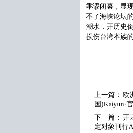
乖谬闭幕，显
不了海峡论坛
潮水，开历史倒
损伤台湾本族
上一篇：
欧
国)Kaiyun
下一篇：
开
定对象刊行A股