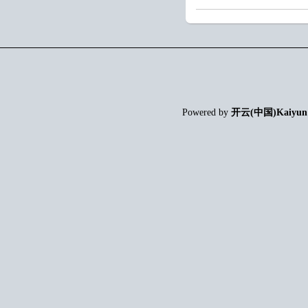
Powered by
开云(中国)Kaiyu